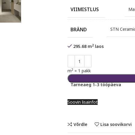
VIIMISTLUS
Ma
BRÄND
STN Cerami
2
295.68 m
laos
2
m
=
1 pakk
Tarneaeg 1-3 tööpäeva
Soovin lisainfot
Võrdle
Lisa soovikorvi