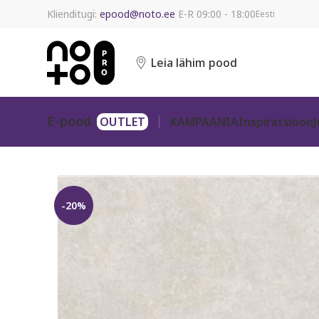
Klienditugi:
epood@noto.ee
E-R 09:00 - 18:00
Eesti
Leia lähim pood
E-pood
KAMPAANIA
Inspiratsioon
-20%