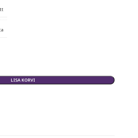
tt
ca
LISA KORVI