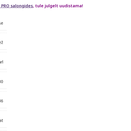
 PRO salongides
, tule julgelt uudistama!
se
ež
rl
80
36
at