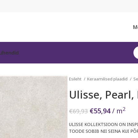
M
Juhendid
Esileht
Keraamilised plaadid
Se
Ulisse, Pearl,
2
Algne
Praegun
€
55,94
/ m
€
69,93
hind
hind
ULISSE KOLLEKTSIOON ON INSP
oli:
on:
TOODE SOBIB NII SEINA KUI PÕR
€69,93.
€55,94.