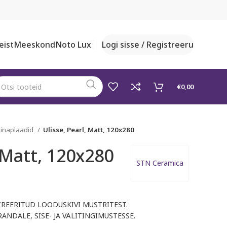
eist
Meeskond
Noto Lux
Logi sisse / Registreeru
€
0,00
inaplaadid
Ulisse, Pearl, Matt, 120x280
 Matt, 120x280
STN Ceramica
e
IREERITUD LOODUSKIVI MUSTRITEST.
ANDALE, SISE- JA VÄLITINGIMUSTESSE.