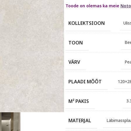
Toode on olemas ka meie
Noto
KOLLEKTSIOON
Ulis
TOON
Be
VÄRV
Pea
PLAADI MÕÕT
120×2
M² PAKIS
3.
MATERJAL
Läbimasspla