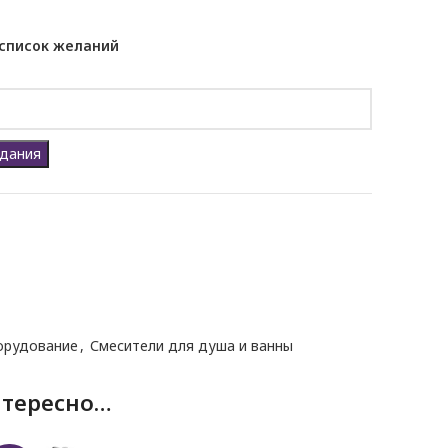
 список желаний
идания
орудование
,
Смесители для душа и ванны
нтересно…