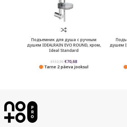
Подъемник для душа с ручным
Подъ
душем IDEALRAIN EVO ROUND, хром,
душем ID
Ideal Standard
Первоначальная
Текущая
€
70,68
€
117,79
цена
цена:
Tarne 2 päeva jooksul
составляла
€70,68.
€117,79.