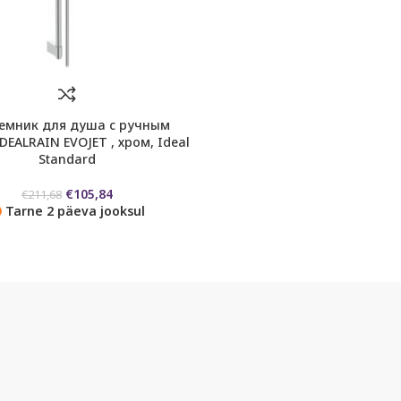
емник для душа с ручным
EALRAIN EVOJET , хром, Ideal
Standard
Первоначальная
Текущая
€
105,84
€
211,68
цена
цена:
Tarne 2 päeva jooksul
составляла
€105,84.
€211,68.