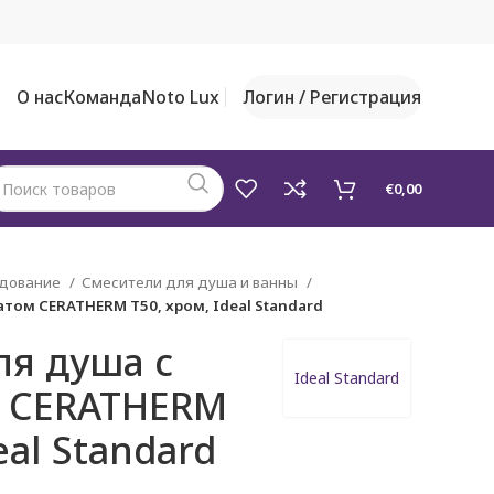
О нас
Команда
Noto Lux
Логин / Регистрация
€
0,00
удование
Смесители для душа и ванны
том CERATHERM T50, хром, Ideal Standard
ля душа с
Ideal Standard
м CERATHERM
eal Standard