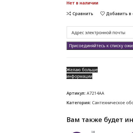
Нет в наличии
Сравнить
Добавить в
Enter
your
email
Присоединяйтесь к списку ож
address
to
join
the
Желаю больше
waitlist
информации
for
this
Артикул:
A7214AA
product
Категория:
Сантехническое об
Вам также будет и