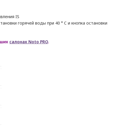
ная
ая
вления IS
2.
тановки горячей воды при 40 ° C и кнопка остановки
аших
салонах Noto PRO
.