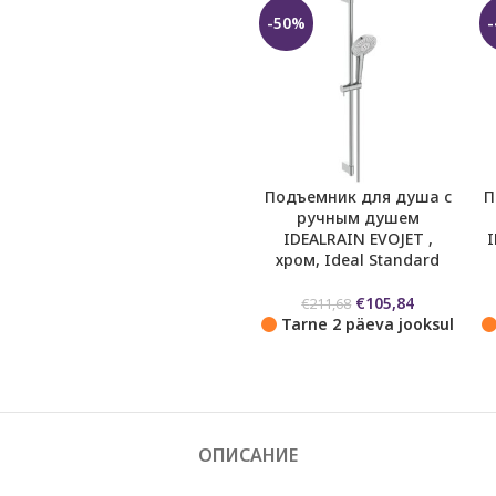
-50%
Подъемник для душа с
П
ручным душем
IDEALRAIN EVOJET ,
хром, Ideal Standard
Первоначальная
Текущая
€
105,84
€
211,68
цена
цена:
Tarne 2 päeva jooksul
составляла
€105,84.
€211,68.
ОПИСАНИЕ