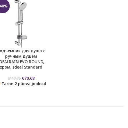
-40%
одъемник для душа с
ручным душем
IDEALRAIN EVO ROUND,
хром, Ideal Standard
Первоначальная
Текущая
€
70,68
€
117,79
цена
цена:
Tarne 2 päeva jooksul
составляла
€70,68.
€117,79.