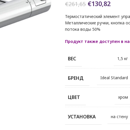
Первоначаль
Текущ
€
130,82
€
261,65
цена
цена:
Термостатический элемент упра
составляла
€130,8
Металлические ручки, кнопка ос
€261,65.
потока воды 50%
Продукт также доступен в н
ВЕС
1,5 кг
БРЕНД
Ideal Standard
ЦВЕТ
хром
УСТАНОВКА
на стену