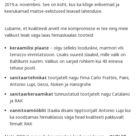
2019.a. novembris. See on koht, kus ka kõige erilisemad ja
keerukamad maitse-eelistused leiavad lahenduse.
Lubame, et kvaliteedi arvelt me kompromisse ei tee ning meie
valikust leiab väga laias hinnaskaalas tooteid:
keraamilisi
plaate
– olgu selleks looduskivi, marmori või
terrazzo immitatsioon. Lisaks suured slaabid, mille valik on
Baltikumi suurim. Valikus on sarjad rohkem kui 40 erineva
tehase poolt.
sanitaartehnikat
tootjatelt nagu Fima Carlo Frattini, Paini,
Antonio Lupi, Gessi, Noken ja Hansgrohe
sanitaarkeraamikat
tunnustatud tootjatelt nagu Catalano
ja RAK
vannitoamööblit
Itaalia disaini tipptootjalt Antonio Lupi kui
ka soodsamas hinnaklassis väga head kvaliteeti pakkuvalt
firmalt RAK