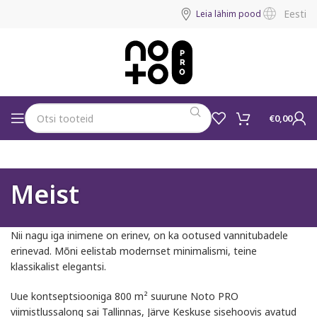
Eesti
Leia lähim pood
€
0,00
Meist
Nii nagu iga inimene on erinev, on ka ootused vannitubadele
erinevad. Mõni eelistab modernset minimalismi, teine
klassikalist elegantsi.
Uue kontseptsiooniga 800 m² suurune Noto PRO
viimistlussalong sai Tallinnas, Järve Keskuse sisehoovis avatud