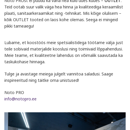
Noto PROst ei puudu ka vana hea kuid uues kuues –
OUTLET
.
Teid ootab suur valik väga hea hinna ja kvaliteediga keraamilist
plaati, sanitaarkeraamikat ning -tehnikat. Mis kõige olulisem –
kõik OUTLET tooted on laos kohe olemas. Seega ei mingeid
pikki tarneaegu!
Lubame, et koostöös meie spetsialistidega töötame välja just
teile sobivaid materjalide kooslusi ning toimivaid lõppahendusi.
Meie teame, et kvaliteetne lahendus on võimalik saavutada ka
taskukohase hinnaga.
Tulge ja avastage meiega julgelt vannitoa saladusi. Saage
inspireeritud ning täitke oma unistused!
Noto PRO
info@notopro.ee